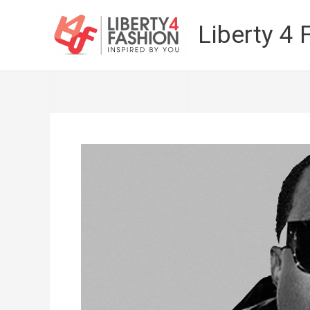
Vai
al
Liberty 4 
contenuto