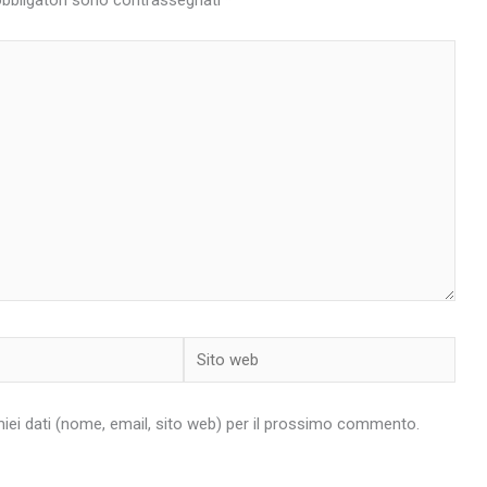
obbligatori sono contrassegnati
*
Sito
web
miei dati (nome, email, sito web) per il prossimo commento.