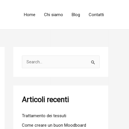
Home
Chi siamo
Blog
Contatti
C
e
r
c
a
Articoli recenti
:
Trattamento dei tessuti
Come creare un buon Moodboard