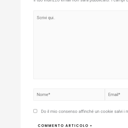
Il tuo indirizzo email non sarà pubblicato.
I campi 
Scrivi
qui..
Nome*
Email*
Do il mio consenso affinché un cookie salvi i 