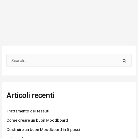
C
e
r
c
Articoli recenti
a
:
Trattamento dei tessuti
Come creare un buon Moodboard
Costruire un buon Moodboard in 5 passi