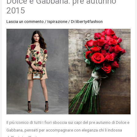
Dolce e Gabbana: pre autunno
2015
Lascia un commento
/
Ispirazione
/ Di
liberty4fashion
Il più iconico di tutti i fiori sboccia sui capi del pre autunno di Dolce e
Gabbana, pensati per accompagnare con eleganza chi li indossa