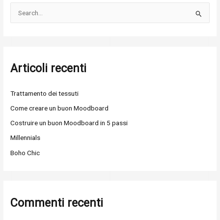
C
e
r
c
Articoli recenti
a
:
Trattamento dei tessuti
Come creare un buon Moodboard
Costruire un buon Moodboard in 5 passi
Millennials
Boho Chic
Commenti recenti