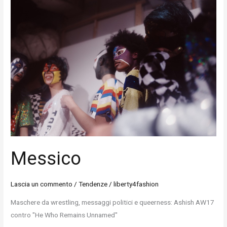
Messico
Messico
Lascia un commento
/
Tendenze
/
liberty4fashion
Maschere da wrestling, messaggi politici e queerness: Ashish AW17
contro "He Who Remains Unnamed"