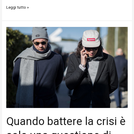
Leggi tutto »
Quando
battere
la
crisi
è
solo
una
questione
di
stile
Quando battere la crisi è