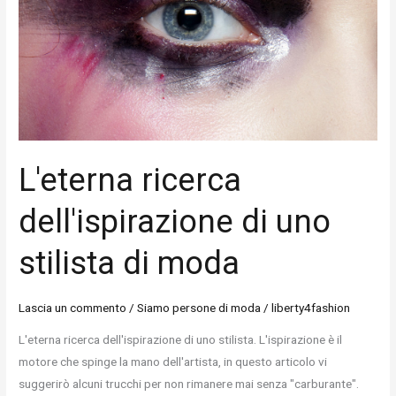
uno
stilista
di
moda
L'eterna ricerca
dell'ispirazione di uno
stilista di moda
Lascia un commento
/
Siamo persone di moda
/
liberty4fashion
L'eterna ricerca dell'ispirazione di uno stilista. L'ispirazione è il
motore che spinge la mano dell'artista, in questo articolo vi
suggerirò alcuni trucchi per non rimanere mai senza "carburante".