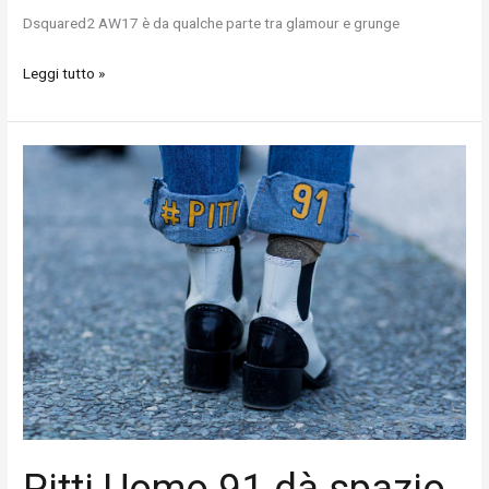
Dsquared2 AW17 è da qualche parte tra glamour e grunge
Leggi tutto »
Pitti
Uomo
91
dà
spazio
all'abbigliamento
sportivo
dentro
e
fuori
la
passerella
Pitti Uomo 91 dà spazio