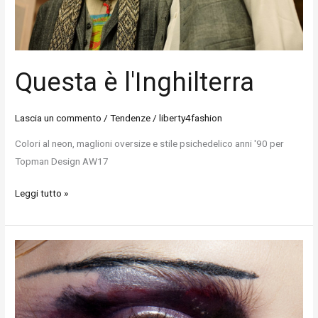
Questa è l'Inghilterra
Lascia un commento
/
Tendenze
/
liberty4fashion
Colori al neon, maglioni oversize e stile psichedelico anni '90 per
Topman Design AW17
Leggi tutto »
L'eterna
ricerca
dell'ispirazione
di