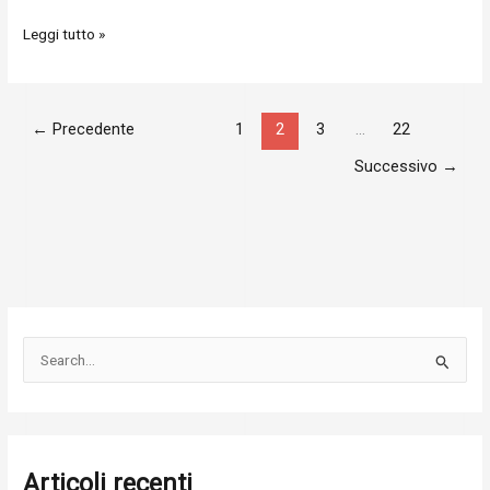
Leggi tutto »
←
Precedente
1
2
3
...
22
Successivo
→
C
e
r
c
Articoli recenti
a