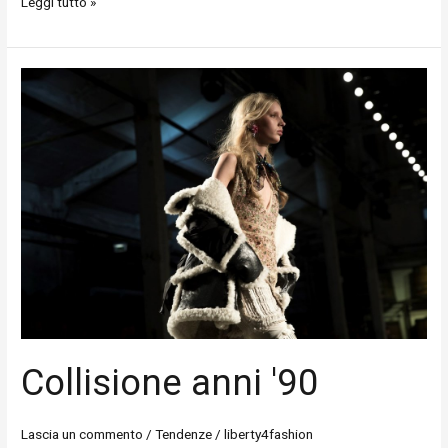
Leggi tutto »
Collisione
anni
'90
Collisione anni '90
Lascia un commento
/
Tendenze
/
liberty4fashion