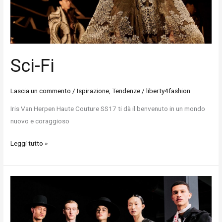
Sci-Fi
Lascia un commento
/
Ispirazione
,
Tendenze
/
liberty4fashion
Iris Van Herpen Haute Couture SS17 ti dà il benvenuto in un mondo
nuovo e coraggioso
Leggi tutto »
Argentina
post-
apocalittica