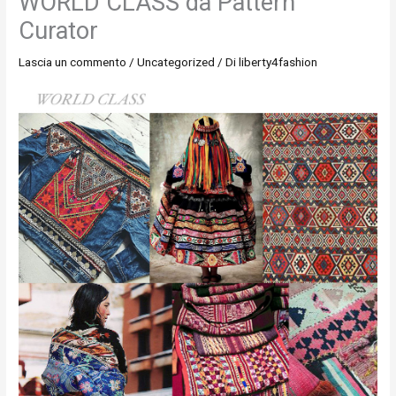
WORLD CLASS da Pattern
Curator
Lascia un commento
/
Uncategorized
/ Di
liberty4fashion