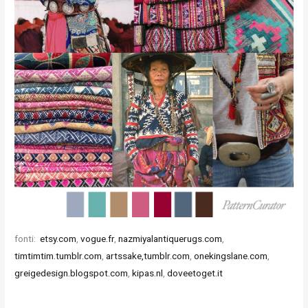
fonti:
etsy.com
,
vogue.fr
,
nazmiyalantiquerugs.com
,
timtimtim.tumblr.com
,
artssake,tumblr.com
,
onekingslane.com
,
greigedesign.blogspot.com
,
kipas.nl
,
doveetoget.it