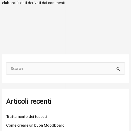
elaborati i dati derivati dai commenti
.
C
e
r
c
Articoli recenti
a
:
Trattamento dei tessuti
Come creare un buon Moodboard